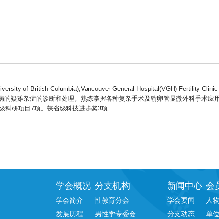
ritish Columbia),Vancouver General Hospital(VGH) Fertility Cl
病的疑难杂症的诊断和处理。熟练掌握各种复杂手术及输卵管显微外科手术应
级科研项目7项。获省级科技进步奖3项
学会概况
分支机构
新闻中心
会
学会简介
性教育分会
学会要闻
人
发展历程
男性学专委会
分支动态
单